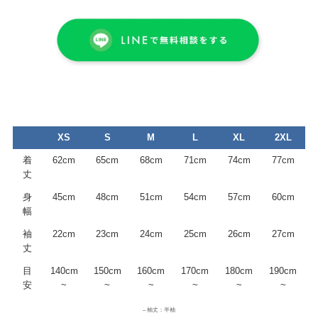
XS
S
M
L
XL
2XL
着
62cm
65cm
68cm
71cm
74cm
77cm
丈
身
45cm
48cm
51cm
54cm
57cm
60cm
幅
袖
22cm
23cm
24cm
25cm
26cm
27cm
丈
目
140cm
150cm
160cm
170cm
180cm
190cm
安
~
~
~
~
~
~
– 袖丈：半袖