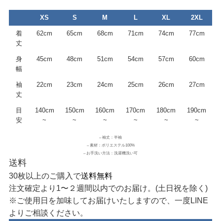
XS
S
M
L
XL
2XL
着
62cm
65cm
68cm
71cm
74cm
77cm
丈
身
45cm
48cm
51cm
54cm
57cm
60cm
幅
袖
22cm
23cm
24cm
25cm
26cm
27cm
丈
目
140cm
150cm
160cm
170cm
180cm
190cm
安
~
~
~
~
~
~
– 袖丈：半袖
– 素材：ポリエステル100%
– お手洗い方法：洗濯機洗い可
送料
30枚以上のご購入で
送料無料
注文確定より1〜２週間以内でのお届け。(土日祝を除く)
※ご使用日を加味してお届けいたしますので、一度LINE
よりご相談ください。