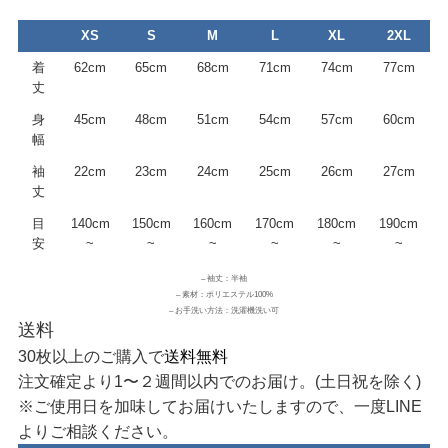
XS
S
M
L
XL
2XL
着
62cm
65cm
68cm
71cm
74cm
77cm
丈
身
45cm
48cm
51cm
54cm
57cm
60cm
幅
袖
22cm
23cm
24cm
25cm
26cm
27cm
丈
目
140cm
150cm
160cm
170cm
180cm
190cm
安
~
~
~
~
~
~
– 袖丈：半袖
– 素材：ポリエステル100%
– お手洗い方法：洗濯機洗い可
送料
30枚以上のご購入で
送料無料
注文確定より1〜２週間以内でのお届け。(土日祝を除く)
※ご使用日を加味してお届けいたしますので、一度LINE
よりご相談ください。