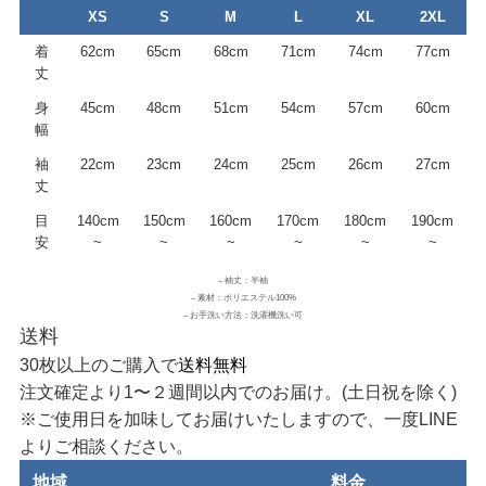
XS
S
M
L
XL
2XL
着
62cm
65cm
68cm
71cm
74cm
77cm
丈
身
45cm
48cm
51cm
54cm
57cm
60cm
幅
袖
22cm
23cm
24cm
25cm
26cm
27cm
丈
目
140cm
150cm
160cm
170cm
180cm
190cm
安
~
~
~
~
~
~
– 袖丈：半袖
– 素材：ポリエステル100%
– お手洗い方法：洗濯機洗い可
送料
30枚以上のご購入で
送料無料
注文確定より1〜２週間以内でのお届け。(土日祝を除く)
※ご使用日を加味してお届けいたしますので、一度LINE
よりご相談ください。
地域
料金