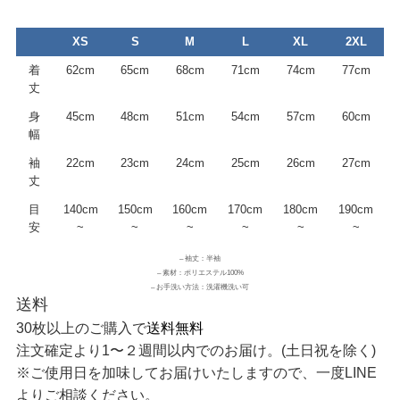
XS
S
M
L
XL
2XL
着
62cm
65cm
68cm
71cm
74cm
77cm
丈
身
45cm
48cm
51cm
54cm
57cm
60cm
幅
袖
22cm
23cm
24cm
25cm
26cm
27cm
丈
目
140cm
150cm
160cm
170cm
180cm
190cm
安
~
~
~
~
~
~
– 袖丈：半袖
– 素材：ポリエステル100%
– お手洗い方法：洗濯機洗い可
送料
30枚以上のご購入で
送料無料
注文確定より1〜２週間以内でのお届け。(土日祝を除く)
※ご使用日を加味してお届けいたしますので、一度LINE
よりご相談ください。