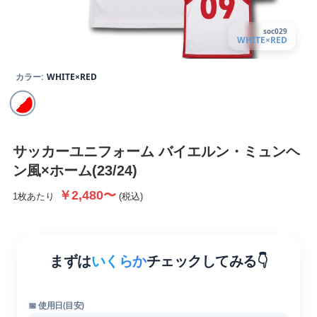
soc029
WHITE×RED
カラー:
WHITE×RED
サッカーユニフォーム
バイエルン・ミュンヘ
ン風×ホーム(23/24)
￥2,480〜
1枚あたり
(税込)
まずは
いくらか
チェックしてみる👇
📅 使用日(目安)