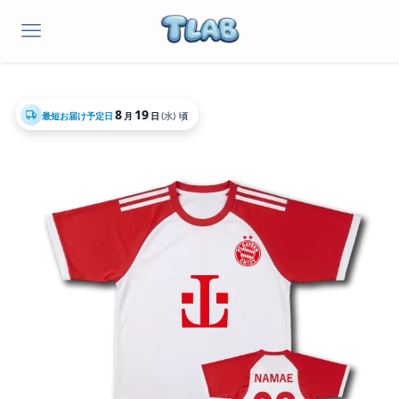
8
19
最短お届け予定日
月
日
(水)
頃