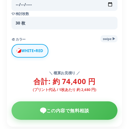
👕 検討枚数
▶︎
swipe
🎨 カラー
WHITE×RED
＼ 概算お見積り ／
合計: 約 74,400 円
(プリント代込 / 1枚あたり 約 2,480 円)
この内容で無料相談