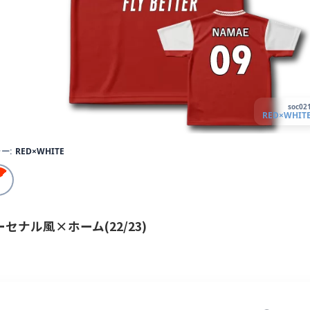
soc02
RED×WHIT
ー:
RED×WHITE
ーセナル風×ホーム(22/23)