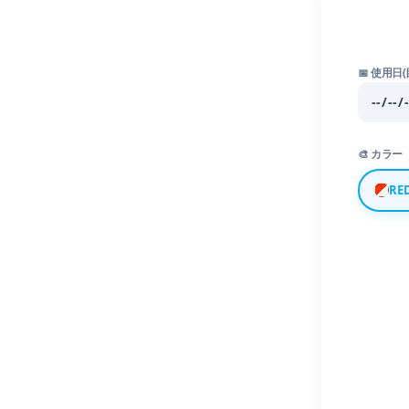
📅 使用日(
🎨 カラー
RE