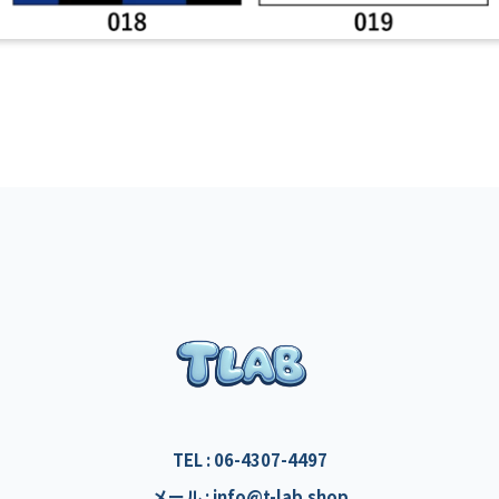
TEL : 06-4307-4497
メール : info@t-lab.shop