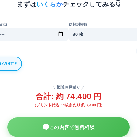
まずは
いくらか
チェックしてみる👇
目安)
👕 検討枚数
D×WHITE
＼ 概算お見積り ／
合計: 約 74,400 円
(プリント代込 / 1枚あたり 約 2,480 円)
この内容で無料相談