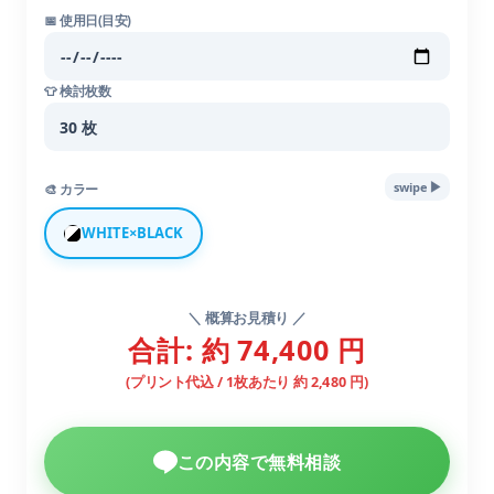
📅 使用日(目安)
👕 検討枚数
▶︎
swipe
🎨 カラー
WHITE×BLACK
＼ 概算お見積り ／
合計: 約 74,400 円
(プリント代込 / 1枚あたり 約 2,480 円)
この内容で無料相談