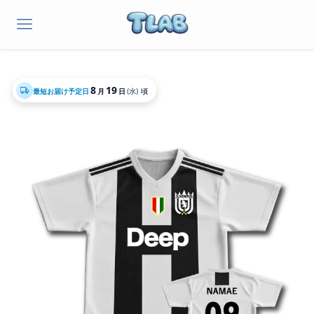
8
19
最短お届け予定日
月
日
(水)
頃