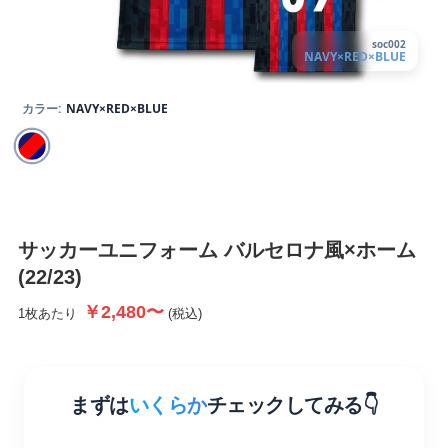
soc002
NAVY×RED×BLUE
カラー:
NAVY×RED×BLUE
サッカーユニフォーム
バルセロナ風×ホーム
(22/23)
￥2,480〜
1枚あたり
(税込)
まずは
いくらか
チェックしてみる👇