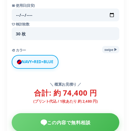
📅 使用日(目安)
👕 検討枚数
▶︎
swipe
🎨 カラー
NAVY×RED×BLUE
＼ 概算お見積り ／
合計: 約 74,400 円
(プリント代込 / 1枚あたり 約 2,480 円)
この内容で無料相談