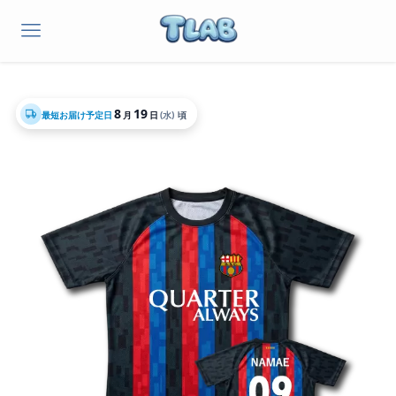
8
19
最短お届け予定日
月
日
(水)
頃