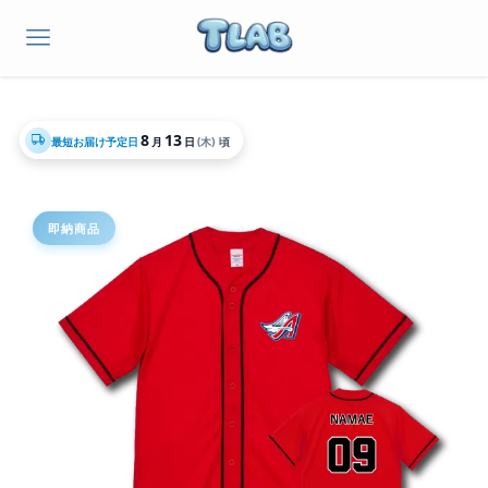
8
13
最短お届け予定日
月
日
(木)
頃
即納商品