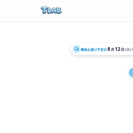
8
12
月
日
(水)
最短お届け予定日