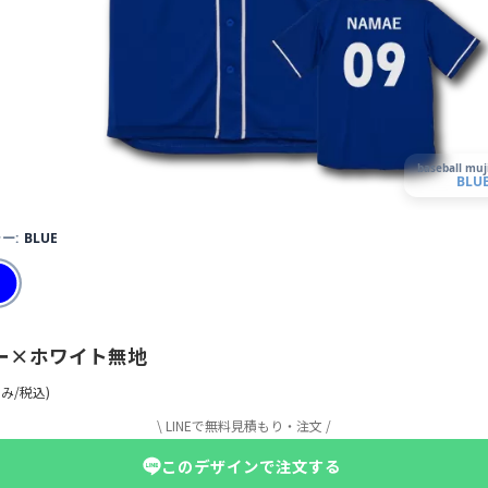
baseball muj
BLU
ー:
BLUE
ー×ホワイト無地
み/税込)
\ LINEで無料見積もり・注文 /
このデザインで注文する