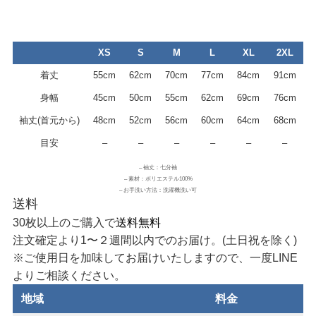
XS
S
M
L
XL
2XL
着丈
55cm
62cm
70cm
77cm
84cm
91cm
身幅
45cm
50cm
55cm
62cm
69cm
76cm
袖丈(首元から)
48cm
52cm
56cm
60cm
64cm
68cm
目安
–
–
–
–
–
–
– 袖丈：七分袖
– 素材：ポリエステル100%
– お手洗い方法：洗濯機洗い可
送料
30枚以上のご購入で
送料無料
注文確定より1〜２週間以内でのお届け。(土日祝を除く)
※ご使用日を加味してお届けいたしますので、一度LINE
よりご相談ください。
地域
料金