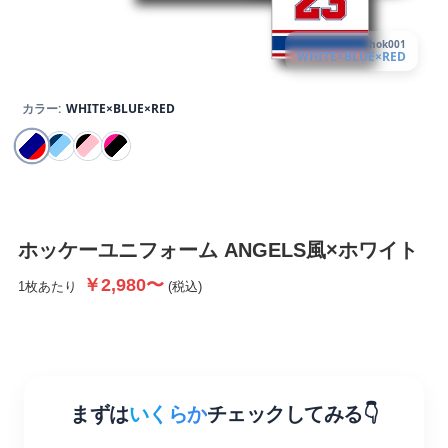
hok001
WHITE×BLUE×RED
カラー:
WHITE×BLUE×RED
ホッケーユニフォーム
ANGELS風×ホワイト
￥2,980〜
1枚あたり
(税込)
まずは
いくらか
チェックしてみる👇