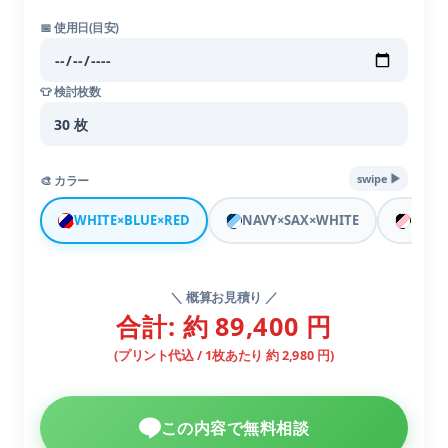
📅 使用日(目安)
👕 検討枚数
▶︎
swipe
🎨 カラー
WHITE×BLUE×RED
NAVY×SAX×WHITE
BLAC
＼ 概算お見積り ／
合計: 約 89,400 円
(プリント代込 / 1枚あたり 約 2,980 円)
この内容で無料相談