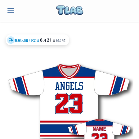
8
21
最短お届け予定日
月
日
(金)
頃