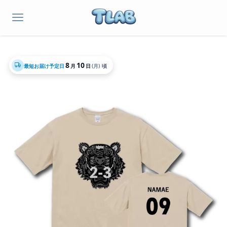
8
10
最短お届け予定日
月
日
(月)
頃