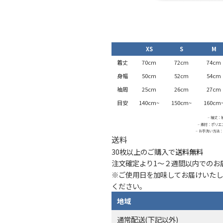
XS
S
M
着丈
70cm
72cm
74cm
身幅
50cm
52cm
54cm
袖周
25cm
26cm
27cm
目安
140cm~
150cm~
160cm
– 袖丈：
– 素材：ポリエ
– お手洗い方法
送料
30枚以上のご購入で
送料無料
注文確定より1〜２週間以内でのお届
※ご使用日を加味してお届けいたし
ください。
地域
通常配送(下記以外)