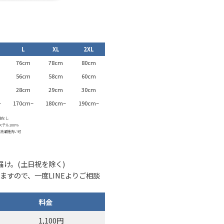
L
XL
2XL
76cm
78cm
80cm
56cm
58cm
60cm
28cm
29cm
30cm
~
170cm~
180cm~
190cm~
袖なし
ステル100%
：洗濯機洗い可
け。(土日祝を除く)
ますので、一度LINEよりご相談
料金
1,100円