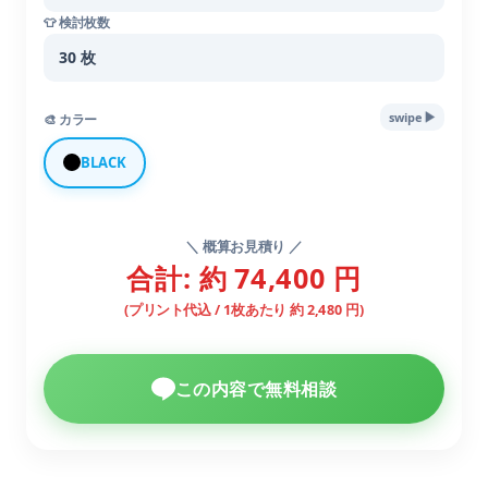
👕 検討枚数
▶︎
swipe
🎨 カラー
BLACK
＼ 概算お見積り ／
合計: 約 74,400 円
(プリント代込 / 1枚あたり 約 2,480 円)
この内容で無料相談