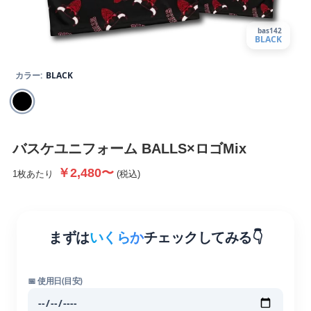
bas142
BLACK
カラー:
BLACK
バスケユニフォーム BALLS×ロゴMix
￥2,480〜
1枚あたり
(税込)
まずは
いくらか
チェックしてみる👇
📅 使用日(目安)