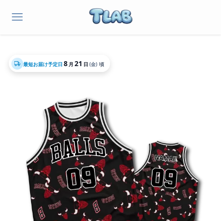
8
21
最短お届け予定日
月
日
(金)
頃