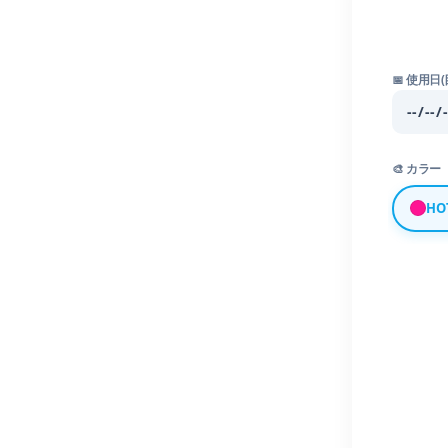
📅 使用日(
🎨 カラー
HO