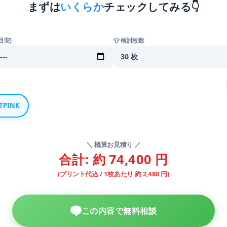
まずは
いくらか
チェックしてみる👇
目安)
👕 検討枚数
TPINK
＼ 概算お見積り ／
合計: 約 74,400 円
(プリント代込 / 1枚あたり 約 2,480 円)
この内容で無料相談