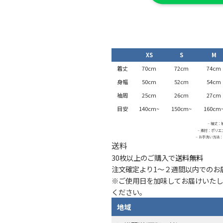
XS
S
M
着丈
70cm
72cm
74cm
身幅
50cm
52cm
54cm
袖周
25cm
26cm
27cm
目安
140cm~
150cm~
160cm
– 袖丈：
– 素材：ポリエ
– お手洗い方法
送料
30枚以上のご購入で
送料無料
注文確定より1〜２週間以内でのお届
※ご使用日を加味してお届けいたし
ください。
地域