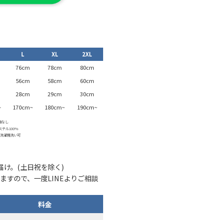
L
XL
2XL
76cm
78cm
80cm
56cm
58cm
60cm
28cm
29cm
30cm
~
170cm~
180cm~
190cm~
袖なし
ステル100%
：洗濯機洗い可
け。(土日祝を除く)
ますので、一度LINEよりご相談
料金