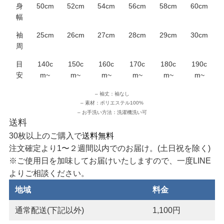
身
50cm
52cm
54cm
56cm
58cm
60cm
幅
袖
25cm
26cm
27cm
28cm
29cm
30cm
周
目
140c
150c
160c
170c
180c
190c
安
m~
m~
m~
m~
m~
m~
– 袖丈：袖なし
– 素材：ポリエステル100%
– お手洗い方法：洗濯機洗い可
送料
30枚以上のご購入で
送料無料
注文確定より1〜２週間以内でのお届け。(土日祝を除く)
※ご使用日を加味してお届けいたしますので、一度LINE
よりご相談ください。
地域
料金
通常配送(下記以外)
1,100円