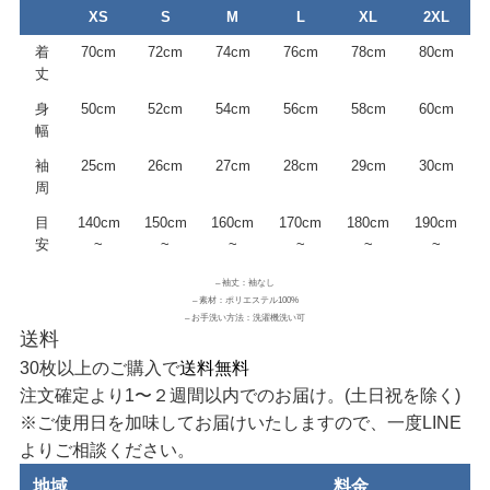
XS
S
M
L
XL
2XL
着
70cm
72cm
74cm
76cm
78cm
80cm
丈
身
50cm
52cm
54cm
56cm
58cm
60cm
幅
袖
25cm
26cm
27cm
28cm
29cm
30cm
周
目
140cm
150cm
160cm
170cm
180cm
190cm
安
~
~
~
~
~
~
– 袖丈：袖なし
– 素材：ポリエステル100%
– お手洗い方法：洗濯機洗い可
送料
30枚以上のご購入で
送料無料
注文確定より1〜２週間以内でのお届け。(土日祝を除く)
※ご使用日を加味してお届けいたしますので、一度LINE
よりご相談ください。
地域
料金