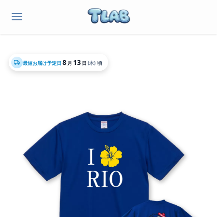
8
13
最短お届け予定日
月
日
(木)
頃