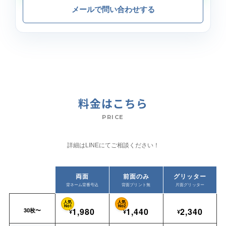
メールで問い合わせする
料金はこちら
PRICE
詳細はLINEにてご相談ください！
両面
前面のみ
グリッター
背ネーム背番号込
背面プリント無
片面グリッター
人気
人気
No1
No2
1,980
1,440
2,340
30枚〜
¥
¥
¥