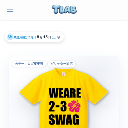
8
15
最短お届け予定日
月
日
(土)
頃
カラー・ロゴ変更可
グリッター対応