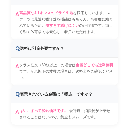
高品質な4.1オンスのドライ生地
を採用しています。ス
A
ポーツに最適な吸汗速乾機能はもちろん、高密度に編ま
れているため、
薄すぎず透けにくい
のが特徴です。激し
く動く体育祭でも安心して着用いただけます。
Q
送料は別途必要ですか？
クラス注文（30枚以上）の場合は
全国どこでも送料無料
A
です。それ以下の枚数の場合は、送料表をご確認くださ
い。
Q
表示されている金額は「税込」ですか？
はい、すべて税込価格です。
会計時に消費税が上乗せ
A
されることはないので、集金もスムーズです。