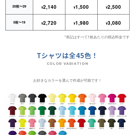
2,140
1,500
2,500
20枚〜29
¥
¥
¥
2,720
1,980
3,080
5枚〜19
¥
¥
¥
*表記はすべて1枚あたりの税込料金です
Tシャツは全45色！
COLOR VARIATION
お好きなカラーを選んで作成が可能です！