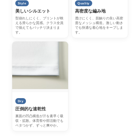
Style
Quality
美しいシルエット
高密度な編み地
型崩れしにくく、プリントが映
透けにくく、肌触りの良い高密
える滑らかな質感。クラス全員
度なメッシュ構造。激しい動き
で揃えてもバッチリ決まりま
でも快適な着心地をキープしま
す。
す。
Dry
圧倒的な速乾性
裏面の凹凸構造が汗を素早く吸
収・拡散。体育祭や部活動でも
ベタつかず、ずっと爽やか。